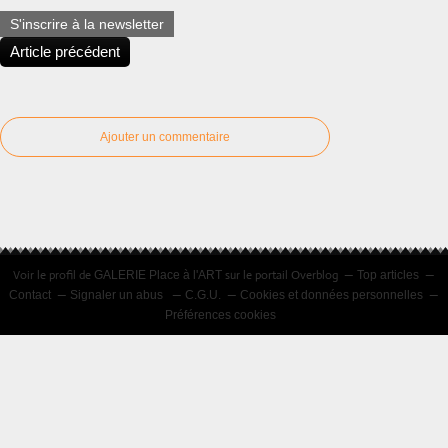
S'inscrire à la newsletter
Article précédent
Ajouter un commentaire
Voir le profil de
sur le portail Overblog
GALERIE Place à l'ART
Top articles
Contact
Signaler un abus
C.G.U.
Cookies et données personnelles
Préférences cookies