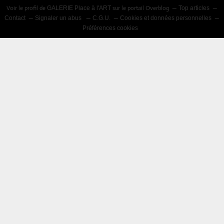
Voir le profil de
sur le portail Overblog
GALERIE Place à l'ART
Top articles
Contact
Signaler un abus
C.G.U.
Cookies et données personnelles
Préférences cookies