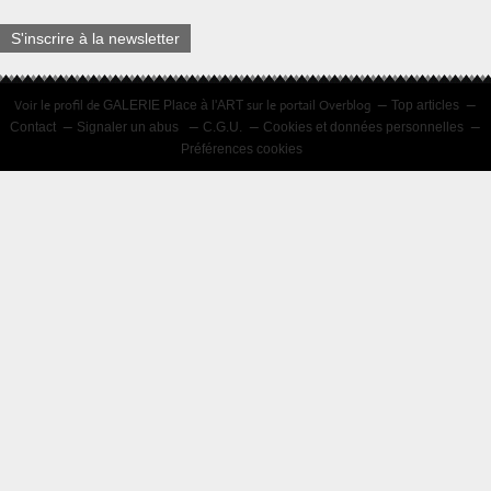
S'inscrire à la newsletter
Voir le profil de
sur le portail Overblog
GALERIE Place à l'ART
Top articles
Contact
Signaler un abus
C.G.U.
Cookies et données personnelles
Préférences cookies