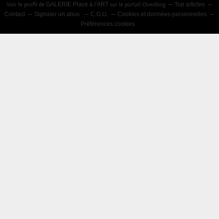
Voir le profil de
sur le portail Overblog
GALERIE Place à l'ART
Top articles
Contact
Signaler un abus
C.G.U.
Cookies et données personnelles
Préférences cookies