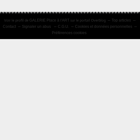
NOVEMBRE 2018
Voir le profil de
sur le portail Overblog
GALERIE Place à l'ART
Top articles
Contact
Signaler un abus
C.G.U.
Cookies et données personnelles
Préférences cookies