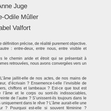
Anne Juge
e-Odile Mûller
abel Valfort
e définition précise, de réalité purement objective.
tre : entre-deux, entre nous, entre visible et
le chemin aride et étroit qui se présentait à
mes retrouvées, nous avons convergées vers un
’âme jaillit-elle de nos actes, de nos mains de
eur, d’écrivain ? Ensemence-t-elle l’invisible de
iers, chiffons et lambeaux ? Est-ce que tout est
 l’âme et le corps ou sont-ils indissociables,
einte de l’autre ? S’unissent-ils toujours dans le
ls uniquement dans le rêve ? L’âme aurait-elle une
eur ? Pourquoi est-elle si souvent féminine ?