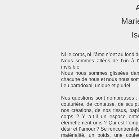
Mari
Is
Ni le corps, ni l’âme n’ont au fond d
Nous sommes allées de l'un à l'au
invisible.
Nous nous sommes glissées dans 
chacune de nous et nous nous som
lieu paradoxal, unique et pluriel.
Nos questions sont nombreuses : L
couturière, de conteuse, de sculpt
nos créations, de nos tissus, pap
corps ? Y a-t-il un espace entre
éternellement unis ? Qui est l’empr
désir et l’amour ? Se rencontrent-i
matérialité, un poids, une coul