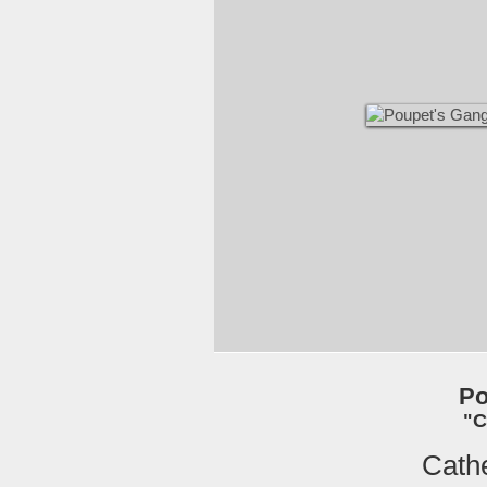
Po
"C
Cath