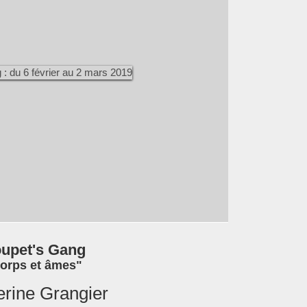
upet's Gang
orps et âmes"
erine Grangier