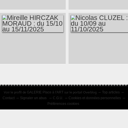
LECLERC : DU 22/04
VIELLE : DU 27/05
AU 23/05/2026
AU 27/06/2026
MIREILLE HIRCZAK
NICOLAS CLUZEL :
MORAUD : DU 15/10
DU 10/09 AU
AU 15/11/2025
11/10/2025
Voir le profil de
sur le portail Overblog
GALERIE Place à l'ART
Top articles
Contact
Signaler un abus
C.G.U.
Cookies et données personnelles
Préférences cookies