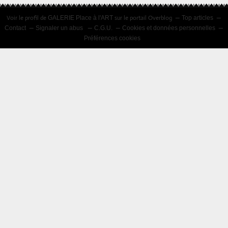
Voir le profil de
sur le portail Overblog
GALERIE Place à l'ART
Top articles
Contact
Signaler un abus
C.G.U.
Cookies et données personnelles
Préférences cookies