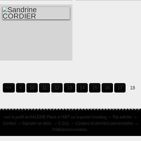
FÉVRIER 2014
SANDRINE
CORDIER
<<
<
10
11
12
13
14
15
16
17
18
Voir le profil de
sur le portail Overblog
GALERIE Place à l'ART
Top articles
Contact
Signaler un abus
C.G.U.
Cookies et données personnelles
Préférences cookies