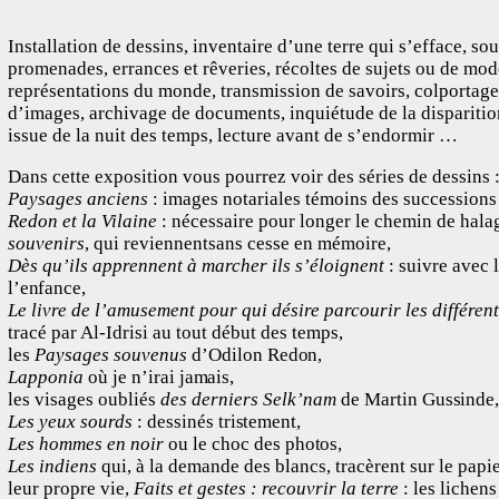
Installation de dessins, inventaire d’une terre qui s’efface, so
promenades, errances et rêveries, récoltes de sujets ou de mod
représentations du monde, transmission de savoirs, colportage
d’images, archivage de documents, inquiétude de la dispariti
issue de la nuit des temps, lecture avant de s’endormir …
Dans cette exposition vous pourrez voir des séries de dessins
Paysages anciens
: images notariales témoins des succession
Redon et la Vilaine
: nécessaire pour longer le chemin de halag
souvenirs
, qui reviennentsans cesse en mémoire,
Dès qu’ils apprennent à marcher ils s’éloignent
: suivre avec 
l’enfance,
Le livre de l’amusement pour qui désire parcourir les différen
tracé par Al-Idrisi au tout début des temps,
les
Paysages souvenus
d’Odilon
Redon,
Lapponia
où je n’irai
jamais,
les visages oubliés
des derniers Selk’nam
de Martin
Gussinde,
Les yeux sourds
: dessinés
tristement,
Les hommes en noir
ou le choc des
photos,
Les indiens
qui, à la demande des blancs, tracèrent sur le papi
leur propre vie,
Faits et gestes : recouvrir la terre
: les lichens