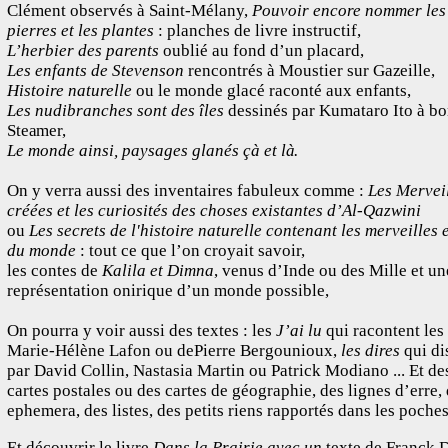
Clément observés à Saint-Mélany,
Pouvoir encore nommer les 
pierres et les plantes
: planches de livre instructif,
L’herbier des parents
oublié au fond d’un placard,
Les enfants de Stevenson
rencontrés à Moustier sur
Gazeille,
Histoire naturelle
ou le monde glacé raconté aux
enfants,
Les nudibranches sont des îles
dessinés par Kumataro Ito à bo
Steamer,
Le monde ainsi, paysages glanés çà et
là.
On y verra aussi des inventaires fabuleux comme :
Les Mervei
créées et les curiosités des choses existantes d’Al-Qazwini
ou
Les secrets de l'histoire naturelle contenant les merveille
du monde
: tout ce que l’on croyait savoir,
les contes de
Kalila et Dimna
, venus d’Inde ou des Mille et un
représentation onirique d’un monde possible,
On pourra y voir aussi des textes : les
J’ai lu
qui racontent les
Marie-Hélène Lafon ou dePierre Bergounioux,
les dires
qui di
par David Collin, Nastasia Martin ou Patrick Modiano ... Et d
cartes postales ou des cartes de géographie, des lignes d’erre, 
ephemera, des listes, des petits riens rapportés dans les poch
Et découvrir le livre
Dans la Prairie avec un
texte de Franck 