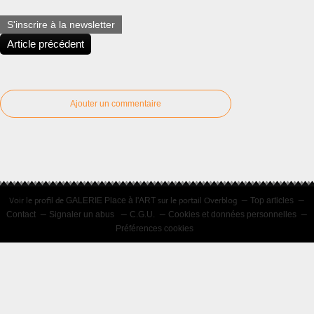
S'inscrire à la newsletter
Article précédent
Ajouter un commentaire
Voir le profil de
sur le portail Overblog
GALERIE Place à l'ART
Top articles
Contact
Signaler un abus
C.G.U.
Cookies et données personnelles
Préférences cookies