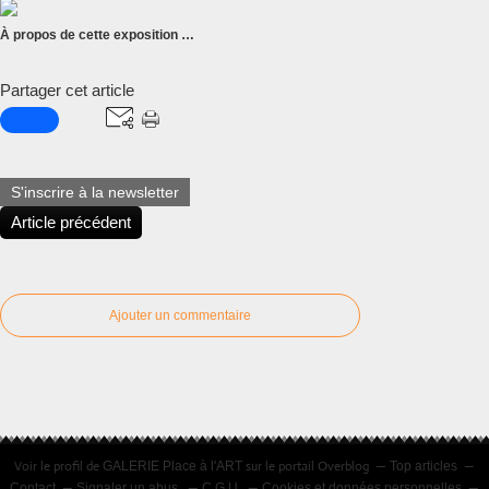
À propos de cette exposition …
Partager cet article
S'inscrire à la newsletter
Article précédent
Ajouter un commentaire
Voir le profil de
sur le portail Overblog
GALERIE Place à l'ART
Top articles
Contact
Signaler un abus
C.G.U.
Cookies et données personnelles