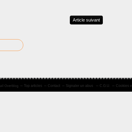
Article suivant
tail Overblog
Top articles
Contact
Signaler un abus
C.G.U.
Cookies e