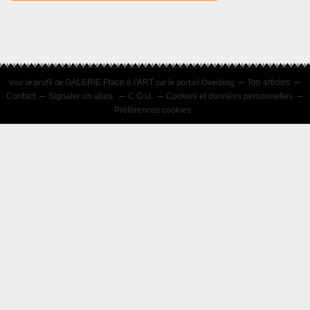
Voir le profil de
sur le portail Overblog
GALERIE Place à l'ART
Top articles
Contact
Signaler un abus
C.G.U.
Cookies et données personnelles
Préférences cookies