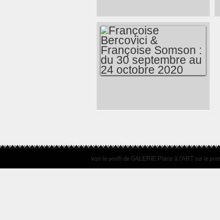
2021
FRANÇOISE
BERCOVICI &
FRANÇOISE
SOMSON : DU 30
SEPTEMBRE AU 24
Voir le profil de
sur le por
GALERIE Place à l'ART
OCTOBRE 2020