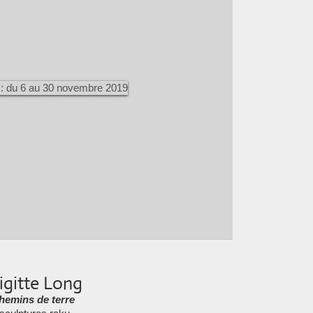
igitte Long
hemins de terre