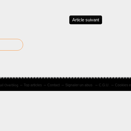
Article suivant
tail Overblog
Top articles
Contact
Signaler un abus
C.G.U.
Cookies e