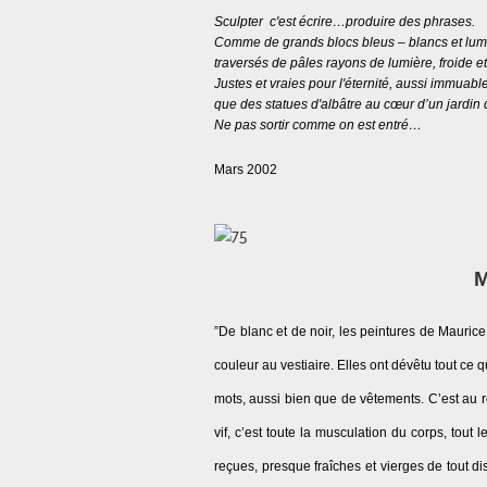
Sculpter c'est écrire…produire des phrases.
Comme de grands blocs bleus – blancs et lu
traversés de pâles rayons de lumière, froide et
Justes et vraies pour l'éternité, aussi immuable
que des statues d'albâtre au cœur d’un jardin 
Ne pas sortir comme on est entré…
Mars 2002
M
”De blanc et de noir, les peintures de Maurice
couleur au vestiaire. Elles ont dévêtu tout ce q
mots, aussi bien que de vêtements. C’est au r
vif, c’est toute la musculation du corps, tout
reçues, presque fraîches et vierges de tout 