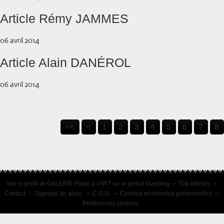
Article Rémy JAMMES
06 avril 2014
Article Alain DANÉROL
06 avril 2014
<<
<
1
2
3
4
5
6
7
8
Voir le profil de
sur le portail Overblog
GALERIE Place à l'ART
Top articles
Contact
Signaler un abus
C.G.U.
Cookies et données personnelles
Préférences cookies