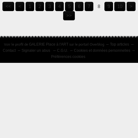
<<
<
1
2
3
4
5
6
7
8
9
10
>
>>
Voir le profil de
sur le portail Overblog
GALERIE Place à l'ART
Top articles
Contact
Signaler un abus
C.G.U.
Cookies et données personnelles
Préférences cookies