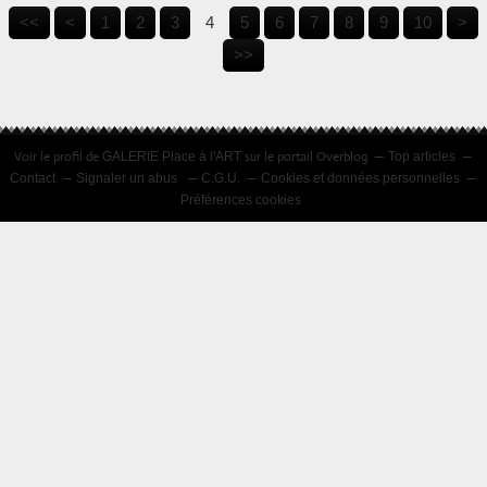
<<
<
1
2
3
4
5
6
7
8
9
10
>
>>
Voir le profil de
sur le portail Overblog
GALERIE Place à l'ART
Top articles
Contact
Signaler un abus
C.G.U.
Cookies et données personnelles
Préférences cookies