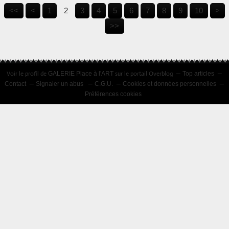
<<
<
1
2
3
4
5
6
7
8
9
10
>
>>
Voir le profil de
sur le portail Overblog
GALERIE Place à l'ART
Top articles
Contact
Signaler un abus
C.G.U.
Cookies et données personnelles
Préférences cookies